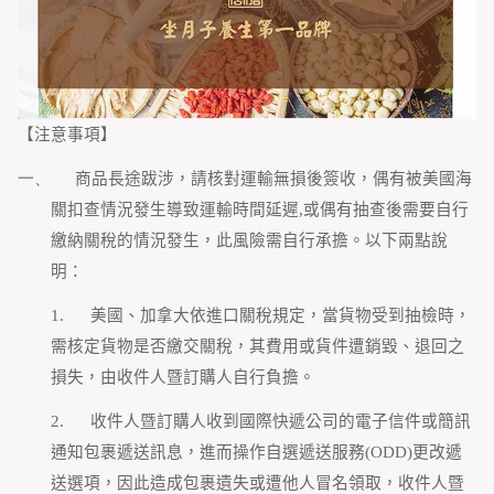
【注意事項】
一、
商品長途跋涉，請核對運輸無損後簽收，偶有被美國海
關扣查情況發生導致運輸時間延遲
,
或偶有抽查後需要自行
繳納關稅的情況發生，此風險需自行承擔。以下兩點說
明：
1.
美國、加拿大依進口關稅規定，當貨物受到抽檢時，
需核定貨物是否繳交關稅，其費用或貨件遭銷毀、退回之
損失，由收件人暨訂購人自行負擔。
2.
收件人暨訂購人收到國際快遞公司的電子信件或簡訊
通知包裹遞送訊息，進而操作自選遞送服務
(ODD)
更改遞
送選項，因此造成包裹遺失或遭他人冒名領取，收件人暨