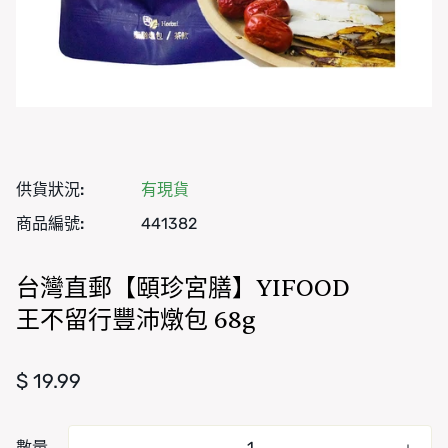
供貨狀況:
有現貨
商品編號:
441382
台灣直郵【頤珍宮膳】YIFOOD
王不留行豐沛燉包 68g
正常價格
$ 19.99
數量