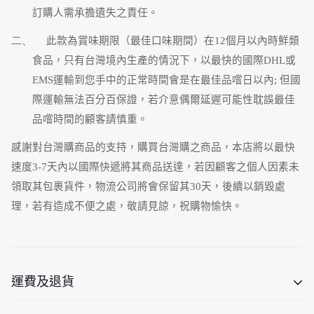
訂購人需承擔遺失之責任。
二、
此款為賞味期限（最佳口味期間）在
12
個月以內時鮮類
食品，只有台灣境內生產的情況下，以最快的國際
DHL
或
EMS
運輸到您手中的正常時間會是在最佳品嚐日以內
;
但國
際運輸無法百分百保證，若介意偶爾延遲可能性耽誤最佳
品嚐時間的顧客請慎重。
感謝對台灣購商品的支持，購買台灣購之商品，本店將以最快
速度
3-7
天內以國際快遞將其商品送達，若因顧客之個人因素未
領取其包裹貨件，物流公司將會保留其
30
天，後續以銷毀處
理，若有造成不便之處，敬請見諒，祝購物愉快。
運費及退貨