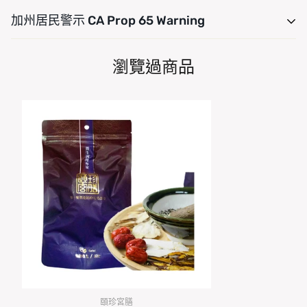
運費是根據重量計算的。只需將產品添加到您的購物車並使
加州居民警示 CA Prop 65 Warning
用運費計算器查看運費。我們希望您對您的購買感到 100%
滿意。商品可在交貨後 7 天內退貨或換貨。
For CA residency, warning Consuming this product can
瀏覽過商品
expose you to chemicals including, Arsenic (Inorganic),
Bisphenol A (BPA), DEHP, Lead, Mercury and Cadmium
which are are known to the State of California to cause
cancer and Arsenic (Inorganic), Bisphenol A (BPA),
DEHP, Lead, Mercury and Cadmium, which are known
to the State of California to cause birth defects or other
reproductive harm. For more information go to
www.P65Warnings.ca.gov/food
頤珍宮膳