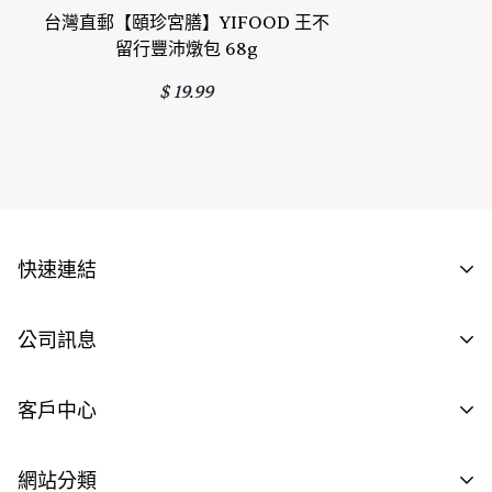
台灣直郵【頤珍宮膳】YIFOOD 王不
留行豐沛燉包 68g
正常價格
$ 19.99
快速連結
批發商資格申請
公司訊息
供應商資格申請
聯繫我們
客戶中心
工作機會
隱私聲明
註冊登入
網站分類