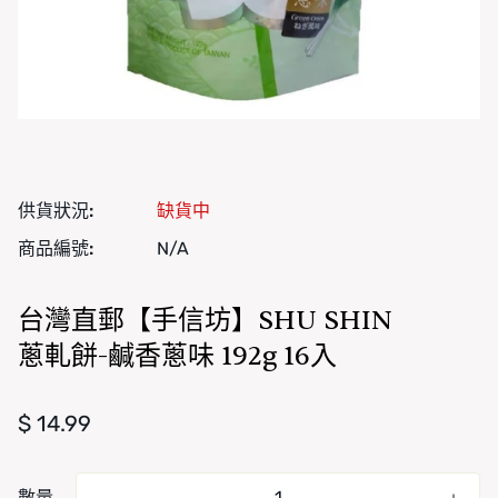
供貨狀況:
缺貨中
商品編號:
N/A
台灣直郵【手信坊】SHU SHIN
蔥軋餅-鹹香蔥味 192g 16入
正常價格
$ 14.99
數量