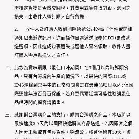
需核定貨物是否繳交關稅，其費用或貨件遭銷毀、退回之
損失，由收件人暨訂購人自行負擔。
2.
收件人暨訂購人收到國際快遞公司的電子信件或簡訊
通知包裹遞送訊息，進而操作自選遞送服務
(ODD)
更改遞
送選項，因此造成包裹遺失或遭他人冒名領取，收件人暨
訂購人需承擔遺失之責任。
二、
此款為賞味期限（最佳口味期間）在3個月以內時鮮類食
品，只有台灣境內生產的情況下，以最快的國際
DHL
或
EMS
運輸到您手中的正常時間會是在最佳品嚐日以內
;
但國
際運輸無法百分百保證，若介意偶爾延遲可能性耽誤最佳
品嚐時間的顧客請慎重。
三、
感謝對台灣購商品的支持，購買台灣購之商品，本店將以
最快速度
3-7
天內以國際快遞將其商品送達，若因顧客之個
人因素未領取其包裹貨件，物流公司將會保留其
30
天，後