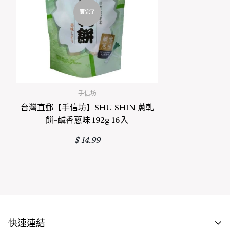
reproductive harm. For more information go to
賣完了
www.P65Warnings.ca.gov/food
手信坊
台灣直郵【手信坊】SHU SHIN 蔥軋
餅-鹹香蔥味 192g 16入
正常價格
$ 14.99
快速連結