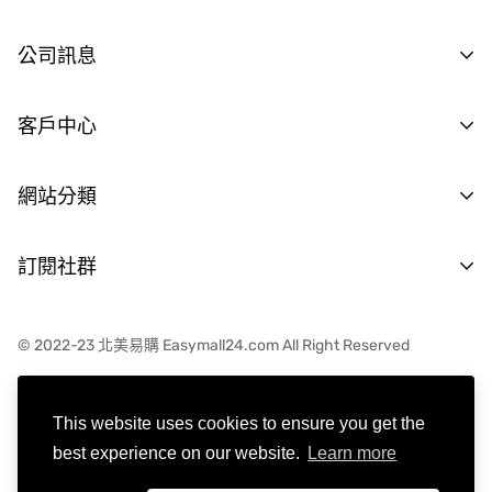
批發商資格申請
公司訊息
供應商資格申請
聯繫我們
客戶中心
工作機會
隱私聲明
註冊登入
網站分類
Terms & Conditions
購物流程
宅配費用
大同電鍋專區
訂閱社群
退貨處理
美國發貨
預購清單
台灣直郵
© 2022-23 北美易購 Easymall24.com All Right Reserved
紅利積點
繁體中文
This website uses cookies to ensure you get the
best experience on our website.
Learn more