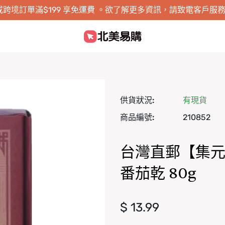
跨境訂單滿$199 享免運費 。欲了解更多資訊，請致電客戶服務 1-8
供貨狀況:
有現貨
商品編號:
210852
台灣直郵【集元果
番茄乾 80g
正常價格
$ 13.99