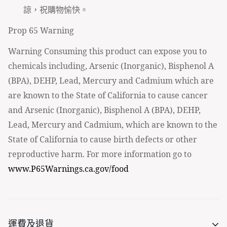
諒，祝購物愉快。
Prop 65 Warning
Warning Consuming this product can expose you to
chemicals including, Arsenic (Inorganic), Bisphenol A
(BPA), DEHP, Lead, Mercury and Cadmium which are
are known to the State of California to cause cancer
and Arsenic (Inorganic), Bisphenol A (BPA), DEHP,
Lead, Mercury and Cadmium, which are known to the
State of California to cause birth defects or other
reproductive harm. For more information go to
www.P65Warnings.ca.gov/food
運費及退貨