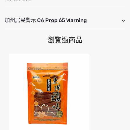
運費是根據重量計算的。只需將產品添加到您的購物車並使
加州居民警示 CA Prop 65 Warning
用運費計算器查看運費。我們希望您對您的購買感到 100%
滿意。商品可在交貨後 7 天內退貨或換貨。
For CA residency, warning Consuming this product can
瀏覽過商品
expose you to chemicals including, Arsenic (Inorganic),
Bisphenol A (BPA), DEHP, Lead, Mercury and Cadmium
which are are known to the State of California to cause
cancer and Arsenic (Inorganic), Bisphenol A (BPA),
DEHP, Lead, Mercury and Cadmium, which are known
to the State of California to cause birth defects or other
reproductive harm. For more information go to
www.P65Warnings.ca.gov/food