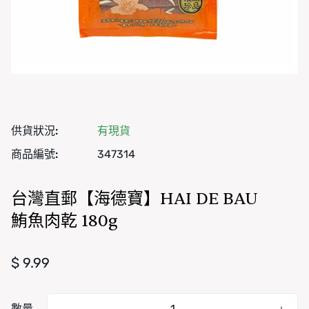
供貨狀況:
有現貨
商品編號:
347314
台灣直郵【海德寶】HAI DE BAU
鮪魚肉乾 180g
正常價格
$ 9.99
數量