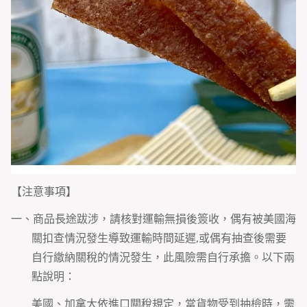
【注意事項】
一、商品長途跋涉，請核對運輸無損後簽收，偶有被美國海
關扣查情況發生導致運輸時間延遲,或偶有抽查後需要
自行繳納關稅的情況發生，此風險需自行承擔。以下兩
點說明：
美國、加拿大依進口關稅規定，當貨物受到抽檢時，需