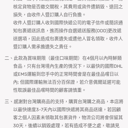
核定貨物是否繳交關稅，其費用或貨件遭銷毀、退回之
損失，由收件人暨訂購人自行負擔。
收件人暨訂購人收到國際快遞公司的電子信件或簡訊通
知包裹遞送訊息，進而操作自選遞送服務(ODD)更改遞
送選項，因此造成包裹遺失或遭他人冒名領取，收件人
暨訂購人需承擔遺失之責任。
二、此款為賞味期限（最佳口味期間）在4個月以內時鮮類
食品，只有台灣境內生產的情況下，以最快的國際DHL
或EMS運輸到您手中的正常時間會是在最佳品嚐日以
內; 但國際運輸無法百分百保證，若介意偶爾延遲可能
性耽誤最佳品嚐時間的顧客請慎重。
三、感謝對台灣購商品的支持，購買台灣購之商品，本店將
以最快速度3-7天內以國際快遞將其商品送達，若因顧
客之個人因素未領取其包裹貨件，物流公司將會保留其
30天，後續以銷毀處理，若有造成不便之處，敬請見