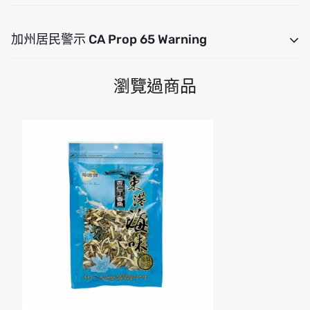
運費是根據重量計算的。只需將產品添加到您的購物車並使
加州居民警示 CA Prop 65 Warning
用運費計算器查看運費。我們希望您對您的購買感到 100%
滿意。商品可在交貨後 7 天內退貨或換貨。
For CA residency, warning Consuming this product can
瀏覽過商品
expose you to chemicals including, Arsenic (Inorganic),
Bisphenol A (BPA), DEHP, Lead, Mercury and Cadmium
which are are known to the State of California to cause
cancer and Arsenic (Inorganic), Bisphenol A (BPA),
DEHP, Lead, Mercury and Cadmium, which are known
to the State of California to cause birth defects or other
reproductive harm. For more information go to
www.P65Warnings.ca.gov/food