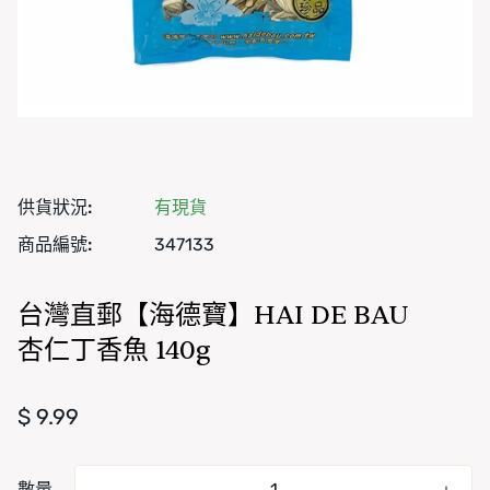
供貨狀況:
有現貨
商品編號:
347133
台灣直郵【海德寶】HAI DE BAU
杏仁丁香魚 140g
正常價格
$ 9.99
數量