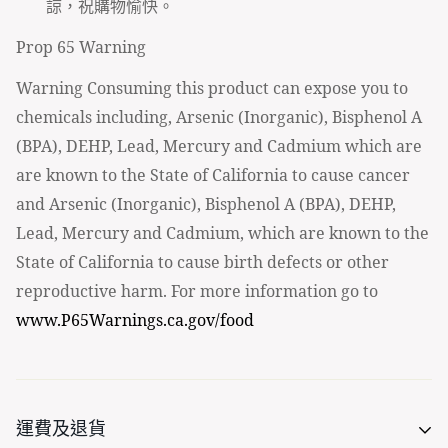
諒，祝購物愉快。
Prop 65 Warning
Warning Consuming this product can expose you to
chemicals including, Arsenic (Inorganic), Bisphenol A
(BPA), DEHP, Lead, Mercury and Cadmium which are
are known to the State of California to cause cancer
and Arsenic (Inorganic), Bisphenol A (BPA), DEHP,
Lead, Mercury and Cadmium, which are known to the
State of California to cause birth defects or other
reproductive harm. For more information go to
www.P65Warnings.ca.gov/food
運費及退貨