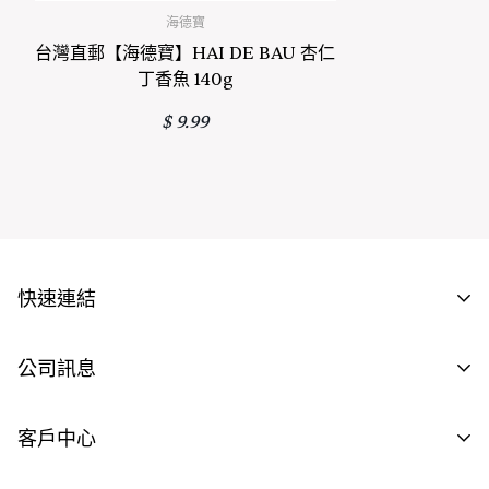
海德寶
台灣直郵【海德寶】HAI DE BAU 杏仁
丁香魚 140g
正常價格
$ 9.99
快速連結
批發商資格申請
公司訊息
供應商資格申請
聯繫我們
客戶中心
工作機會