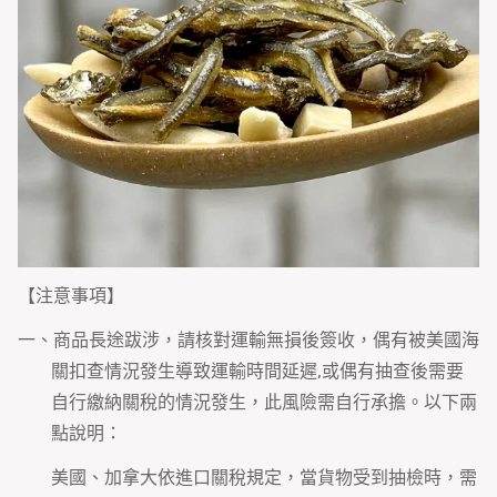
【注意事項】
一、商品長途跋涉，請核對運輸無損後簽收，偶有被美國海
關扣查情況發生導致運輸時間延遲,或偶有抽查後需要
自行繳納關稅的情況發生，此風險需自行承擔。以下兩
點說明：
美國、加拿大依進口關稅規定，當貨物受到抽檢時，需