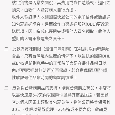
核定貨物是否繳交關稅，其費用或貨件遭銷毀、退回之
損失，由收件人暨訂購人自行負擔。
收件人暨訂購人收到國際快遞公司的電子信件或簡訊通
知包裹遞送訊息，進而操作自選遞送服務(ODD)更改遞
送選項，因此造成包裹遺失或遭他人冒名領取，收件人
暨訂購人需承擔遺失之責任。
二、此款為賞味期限（最佳口味期間）在4個月以內時鮮類
食品，只有台灣境內生產的情況下，以最快的國際DHL
或EMS運輸到您手中的正常時間會是在最佳品嚐日以
內; 但國際運輸無法百分百保證，若介意偶爾延遲可能
性耽誤最佳品嚐時間的顧客請慎重。
三、感謝對台灣購商品的支持，購買台灣購之商品，本店將
以最快速度3-7天內以國際快遞將其商品送達，若因顧
客之個人因素未領取其包裹貨件，物流公司將會保留其
30天，後續以銷毀處理，若有造成不便之處，敬請見