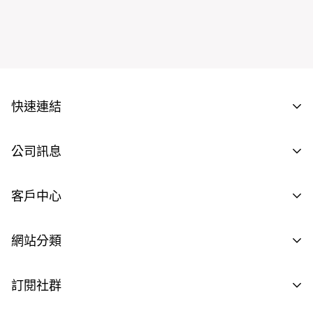
快速連結
批發商資格申請
公司訊息
供應商資格申請
聯繫我們
客戶中心
工作機會
隱私聲明
註冊登入
網站分類
Terms & Conditions
購物流程
宅配費用
大同電鍋專區
訂閱社群
退貨處理
美國發貨