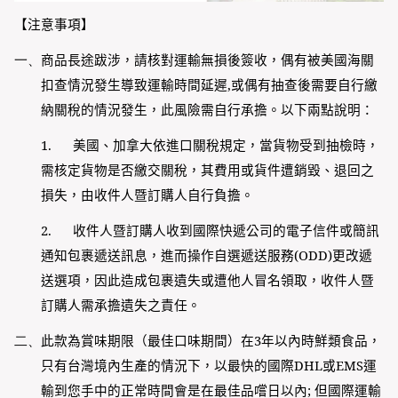
【注意事項】
一、
商品長途跋涉，請核對運輸無損後簽收，偶有被美國海關
扣查情況發生導致運輸時間延遲
,
或偶有抽查後需要自行繳
納關稅的情況發生，此風險需自行承擔。以下兩點說明：
1.
美國、加拿大依進口關稅規定，當貨物受到抽檢時，
需核定貨物是否繳交關稅，其費用或貨件遭銷毀、退回之
損失，由收件人暨訂購人自行負擔。
2.
收件人暨訂購人收到國際快遞公司的電子信件或簡訊
通知包裹遞送訊息，進而操作自選遞送服務
(ODD)
更改遞
送選項，因此造成包裹遺失或遭他人冒名領取，收件人暨
訂購人需承擔遺失之責任。
二、
此款為賞味期限（最佳口味期間）在3年以內時鮮類食品，
只有台灣境內生產的情況下，以最快的國際
DHL
或
EMS
運
輸到您手中的正常時間會是在最佳品嚐日以內
;
但國際運輸