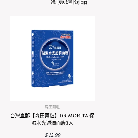
瀏覽過商品
expose you to chemicals including, Arsenic (Inorganic),
Bisphenol A (BPA), DEHP, Lead, Mercury and Cadmium
which are are known to the State of California to cause
cancer and Arsenic (Inorganic), Bisphenol A (BPA),
DEHP, Lead, Mercury and Cadmium, which are known
to the State of California to cause birth defects or other
reproductive harm. For more information go to
www.P65Warnings.ca.gov/food
森田藥粧
台灣直郵【森田藥粧】DR.MORITA 保
濕水光透潤面膜3入
正常價格
$ 12.99