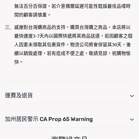
無法百分百保證，若介意偶爾延遲可能性耽誤最佳品嚐時
間的顧客請慎重。
三、
感謝對台灣購商品的支持，購買台灣購之商品，本店將以
最快速度
3-7
天內以國際快遞將其商品送達，若因顧客之個
人因素未領取其包裹貨件，物流公司將會保留其
30
天，後
續以銷毀處理，若有造成不便之處，敬請見諒，祝購物愉
快。
運費及退貨
運費是根據重量計算的。只需將產品添加到您的購物車並使
加州居民警示 CA Prop 65 Warning
用運費計算器查看運費。我們希望您對您的購買感到 100%
滿意。商品可在交貨後 7 天內退貨或換貨。
For CA residency, warning Consuming this product can