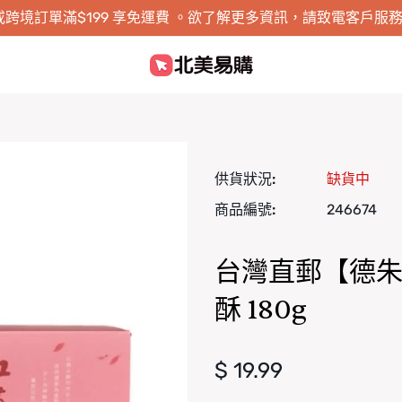
跨境訂單滿$199 享免運費 。欲了解更多資訊，請致電客戶服務 1-8
供貨狀況:
缺貨中
商品編號:
246674
台灣直郵【德朱利
酥 180g
正常價格
$ 19.99